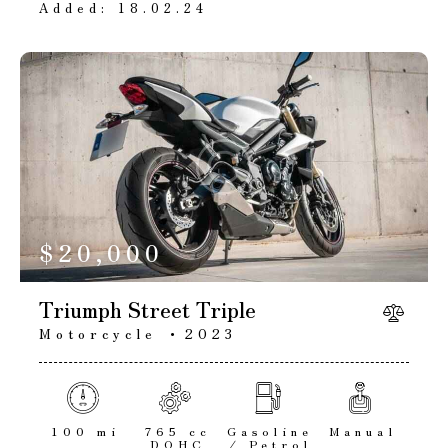
Added:
18.02.24
$
20,000
Triumph Street Triple
Motorcycle
2023
100 mi
765 cc
Gasoline
Manual
DOHC
/ Petrol