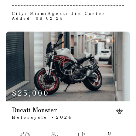
City:
Miami
Agent:
Jim Carter
Added:
08.02.24
$
25,000
Ducati Monster
Motorcycle
2024