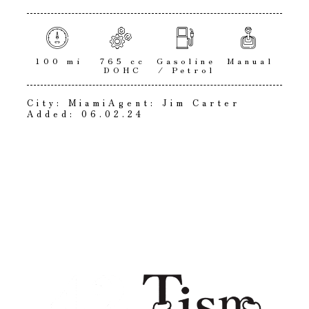
100 mi
765 cc
Gasoline
Manual
DOHC
/ Petrol
City:
Miami
Agent:
Jim Carter
Added:
06.02.24