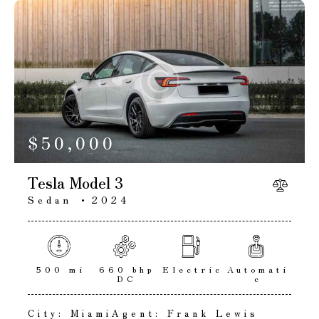
$
50,000
Tesla Model 3
Sedan
2024
500 mi
660 bhp
Electric
Automati
DC
c
City:
Miami
Agent:
Frank Lewis