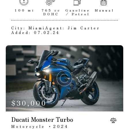
100 mi
765 cc
Gasoline
Manual
DOHC
/ Petrol
City:
Miami
Agent:
Jim Carter
Added:
07.02.24
$
30,000
Ducati Monster Turbo
Motorcycle
2024