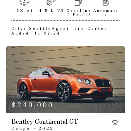
3K mi
4.5 L V8
Gasoline
Automati
/ Petrol
c
City:
Seattle
Agent:
Jim Carter
Added:
11.02.24
$
240,000
Bentley Continental GT
Coupe
2023