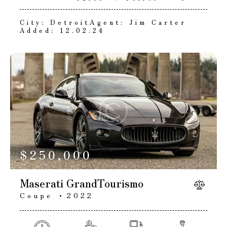
City:
Detroit
Agent:
Jim Carter
Added:
12.02.24
$
250,000
Maserati GrandTourismo
Coupe
2022