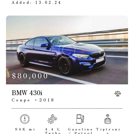
Added:
13.02.24
$
80,000
BMW 430i
Coupe
2018
94K mi
4.4 L
Gasoline
Tiptroni
Turbo
/ Petrol
c