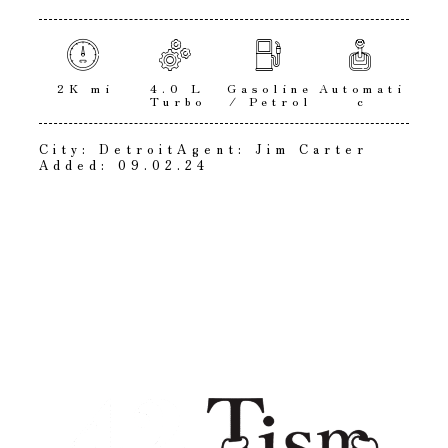
2K mi
4.0 L
Gasoline
Automati
Turbo
/ Petrol
c
City:
Detroit
Agent:
Jim Carter
Added:
09.02.24