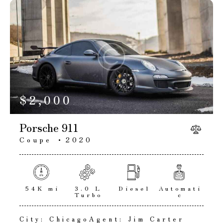
$
2,000
Porsche 911
Coupe
2020
54K mi
3.0 L
Diesel
Automati
Turbo
c
City:
Chicago
Agent:
Jim Carter