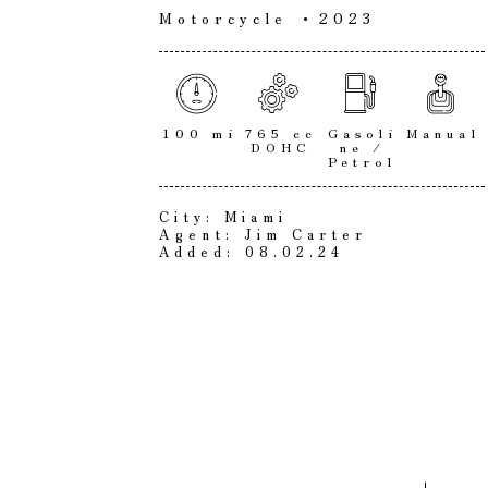
Motorcycle
2023
100 mi
765 cc
Gasoli
Manual
DOHC
ne /
Petrol
City:
Miami
Agent:
Jim Carter
Added:
08.02.24