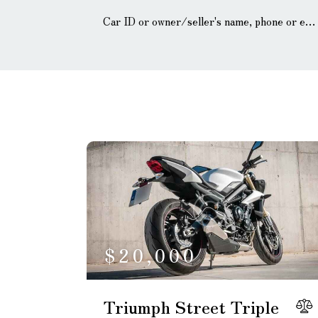
Mileage
Eng
100
185000
0
Climate control (12)
H
Navigation system
P
(17)
$
20,000
Triumph Street Triple