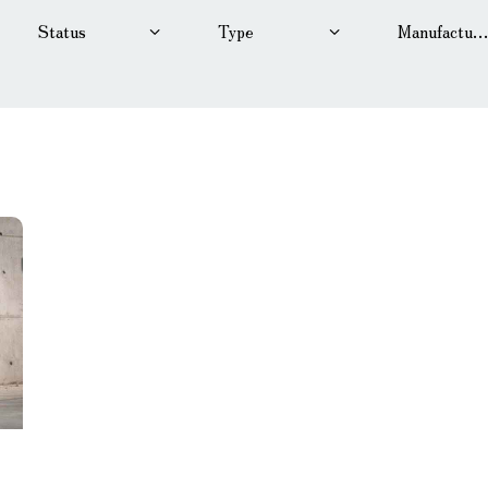
ine size
Produced
765
2018
eated seats (14)
Keyless entry (1
ower windows (10)
Winter tires (6)