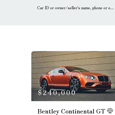
Mileage
Eng
100
185000
0
Climate control (12)
H
Navigation system
P
(17)
$
240,000
Bentley Continental GT