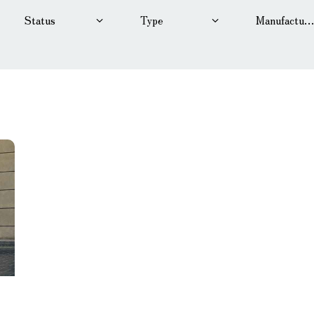
ine size
Produced
765
2018
eated seats (14)
Keyless entry (1
ower windows (10)
Winter tires (6)