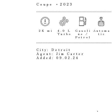
Coupe
2023
2K mi
4.0 L
Gasoli
Automa
Turbo
ne /
tic
Petrol
City:
Detroit
Agent:
Jim Carter
Added:
09.02.24