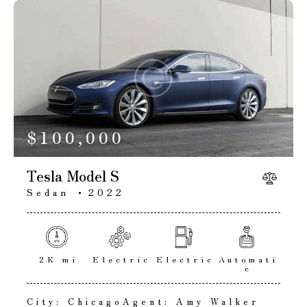
$
100,000
Tesla Model S
Sedan
2022
2K mi
Electric
Electric
Automati
c
City:
Chicago
Agent:
Amy Walker