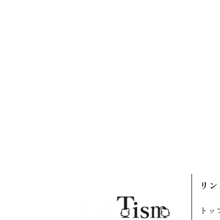
リン
トッ