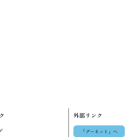
ク
外部リンク
プ
「グーネット」へ