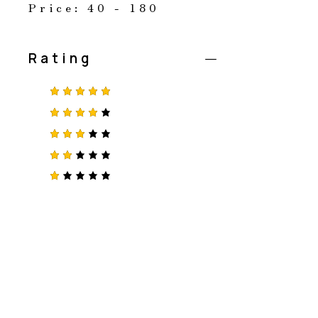
Price:
40 - 180
Rating
5段階中
5
の評価
5段階中
4
の評価
5段階
中
3
の
評価
5段
階
中
2
5
の
段
評
階
価
中
1
の
評
価