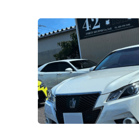
9インチ
,
スリー
サス
,
総額180