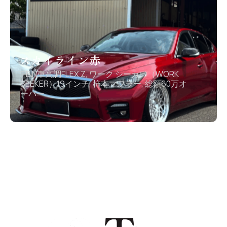
スカイライン赤
TEIN車高調FLEX Z
,
ワーク シーカー（WORK
SEEKER）19インチ
,
柿本マフラー
,
総額60万オ
ーバー